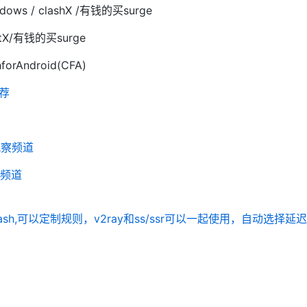
dows / clashX /有钱的买surge
tX/有钱的买surge
orAndroid(CFA)
荐
观察频道
察频道
lash,可以定制规则，v2ray和ss/ssr可以一起使用，自动选择