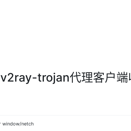
-v2ray-trojan代理客
 window/netch